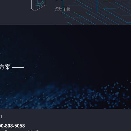
资质荣誉
方案 ——
们
00-808-5058